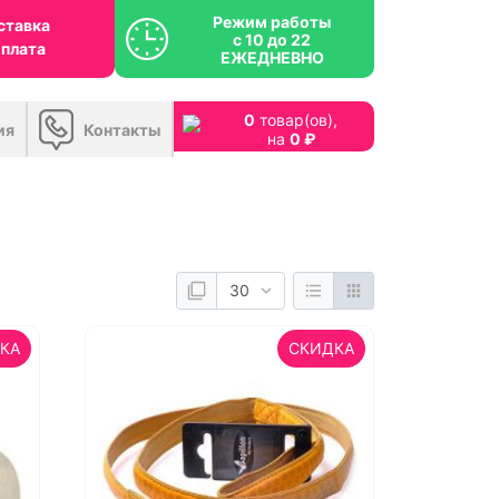
Режим работы
ставка
с 10 до 22
оплата
ЕЖЕДНЕВНО
0
товар(ов),
ия
Контакты
на
0 ₽
КА
СКИДКА