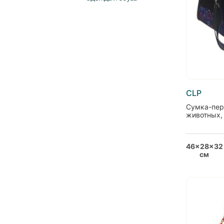
CLP
Сумка-пер
животных,
46x28x32
см