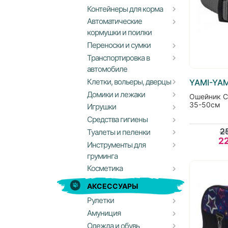
Контейнеры для корма
Автоматические
кормушки и поилки
Переноски и сумки
Транспортировка в
автомобиле
Клетки, вольеры, дверцы
YAMI-YAM
Домики и лежаки
Ошейник С
35-50см
Игрушки
Средства гигиены
2
Туалеты и пеленки
2
Инструменты для
груминга
Косметика
АКСЕССУАРЫ
Рулетки
Амуниция
Одежда и обувь