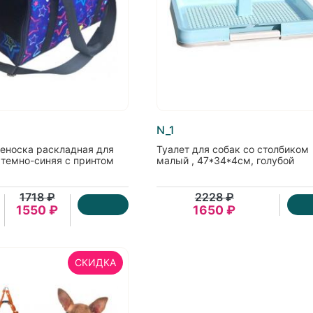
N_1
еноска раскладная для
Туалет для собак со столбиком
 темно-синяя с принтом
малый , 47*34*4см, голубой
1718 ₽
2228 ₽
1550 ₽
1650 ₽
СКИДКА