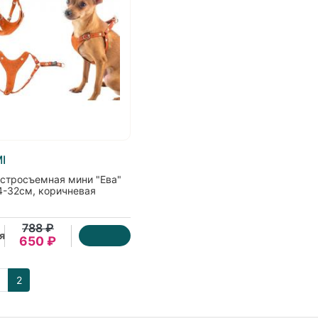
I
стросъемная мини "Ева"
4-32см, коричневая
788 ₽
я
650 ₽
1
2