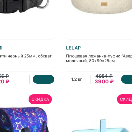
I
LELAP
ити черный 25мм, обхват
Плюшевая лежанка-пуфик "Авер
молочный, 80х80х25см
55 ₽
4954 ₽
1.2 кг
20 ₽
3900 ₽
СКИДКА
СКИД