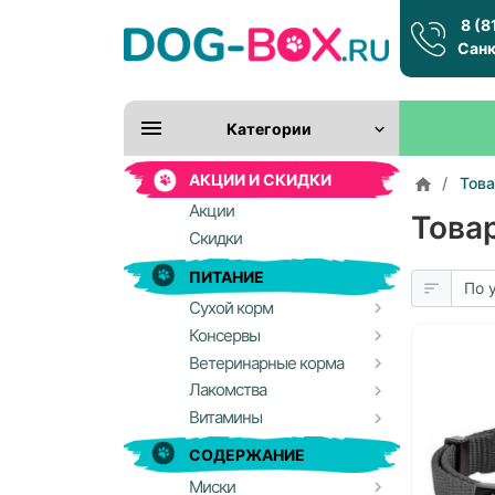
8 (8
Санк
Категории
АКЦИИ И СКИДКИ
Това
Акции
Това
Скидки
ПИТАНИЕ
Сухой корм
Консервы
Ветеринарные корма
Лакомства
Витамины
СОДЕРЖАНИЕ
Миски