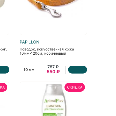
PAPILLON
он",
Поводок, искусственная кожа
10мм-120см, коричневый
787 ₽
10 мм
550 ₽
КА
СКИДКА