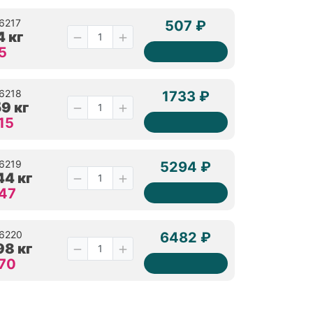
66217
507 ₽
4 кг
5
66218
1733 ₽
59 кг
15
66219
5294 ₽
44 кг
 47
66220
6482 ₽
98 кг
 70