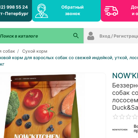
12) 998 55 24
Обратный
До
т-Петербург
звонок
и 
Вход / Регистрац
я собак
Сухой корм
овой корм для взрослых собак со свежей индейкой, уткой, лосос
 кг
NOW'K
Беззерн
собак с
лососем,
Duck&Sal
В
п