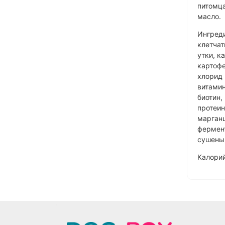
питомца
масло.
Ингреди
клетчат
утки, к
картофе
хлорид 
витамин
биотин,
протеин
марганц
фермент
сушены
Калорий