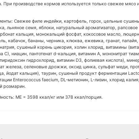
. При производстве кормов используется только свежее мясо ин
енты: Свежее филе индейки, картофель, горох, цельные сушены
ка, льняное семя, яблоки, натуральный ароматизатор, рапсовое
арбонат кальция, монокальций фосфат, кокосовое масло, люцерн
ль, кабачок, бананы, черника, клюква, ежевика, гранат, папайя
натрия, сушеный корень цикория, холин хлорид, витамины (вита
а С), ниацин, пантотенат d-кальция, витамин A, мононитрат тиам
 пиридоксин гидрохлорид, витамин D3, фолиевая кислота), мине
ат железа, селеновые дрожжи, оксид цинка, сульфат меди, прот
а, йодат кальция), таурин, сушеный продукт ферментации Lactob
ации Enterococcus faecium, DL-метионин, L-лизин, хлорид калия
й розмарин.
ность: ME = 3598 ккал/кг или 378 ккал/порция.