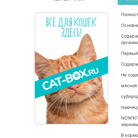
Полност
Основн
Содержи
органи
Первый
Содержи
Не сод
мясной
субпрод
пшеницу
NOW'KIT
зернов
В корма