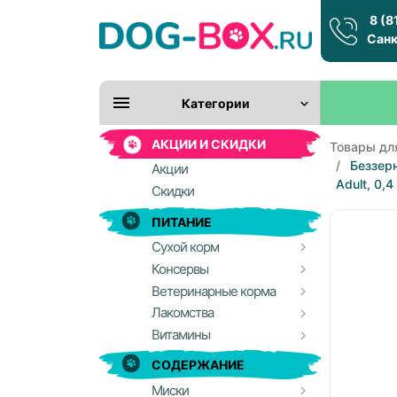
8 (8
Санк
Категории
АКЦИИ И СКИДКИ
Товары дл
Беззерн
Акции
Adult, 0,4
Скидки
ПИТАНИЕ
Сухой корм
Консервы
Ветеринарные корма
Лакомства
Витамины
СОДЕРЖАНИЕ
Миски