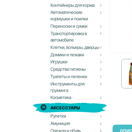
Контейнеры для корма
Автоматические
кормушки и поилки
Переноски и сумки
Транспортировка в
автомобиле
Клетки, вольеры, дверцы
Домики и лежаки
Игрушки
Средства гигиены
Туалеты и пеленки
Инструменты для
груминга
Косметика
АКСЕССУАРЫ
Рулетки
Амуниция
Одежда и обувь
ОПИС