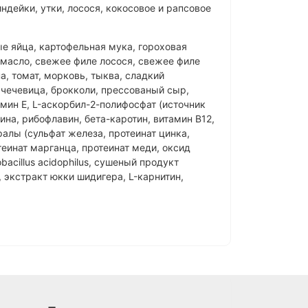
дейки, утки, лосося, кокосовое и рапсовое
е яйца, картофельная мука, гороховая
 масло, свежее филе лосося, свежее филе
а, томат, морковь, тыква, сладкий
, чечевица, брокколи, прессованый сыр,
мин E, L-аскорбил-2-полифосфат (источник
ина, рибофлавин, бета-каротин, витамин B12,
ралы (сульфат железа, протеинат цинка,
еинат марганца, протеинат меди, оксид
acillus acidophilus, сушеный продукт
, экстракт юкки шидигера, L-карнитин,