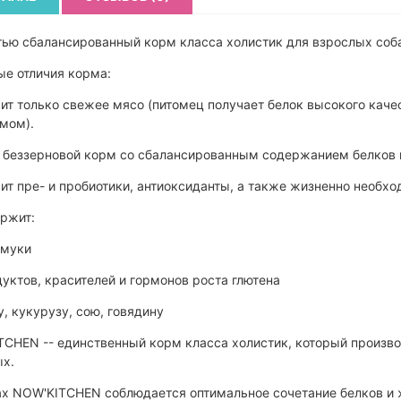
ью сбалансированный корм класса холистик для взрослых собак
ые отличия корма:
т только свежее мясо (питомец получает белок высокого каче
змом).
 беззерновой корм со сбалансированным содержанием белков
т пре- и пробиотики, антиоксиданты, а также жизненно необх
ержит:
 муки
уктов, красителей и гормонов роста глютена
, кукурузу, сою, говядину
CHEN -- единственный корм класса холистик, который произво
ых.
х NOW'KITCHEN соблюдается оптимальное сочетание белков и 