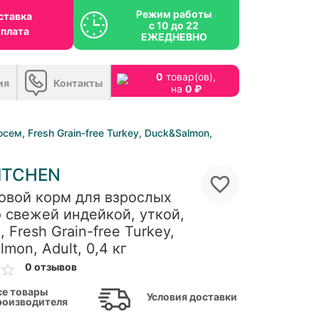
Режим работы
ставка
с 10 до 22
оплата
ЕЖЕДНЕВНО
0
товар(ов),
ия
Контакты
на
0 ₽
ем, Fresh Grain-free Turkey, Duck&Salmon,
ITCHEN
овой корм для взрослых
о свежей индейкой, уткой,
 Fresh Grain-free Turkey,
mon, Adult, 0,4 кг
0 отзывов
се товары
Условия доставки
роизводителя