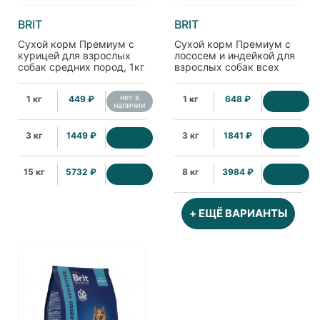
BRIT
BRIT
Сухой корм Премиум с
Сухой корм Премиум с
курицей для взрослых
лососем и индейкой для
собак средних пород, 1кг
взрослых собак всех
пород с чувствительным
пищеварением, 1кг
нет в
1 кг
449 ₽
1 кг
648 ₽
наличии
3 кг
1449 ₽
3 кг
1841 ₽
15 кг
5732 ₽
8 кг
3984 ₽
+ ЕЩЁ ВАРИАНТЫ