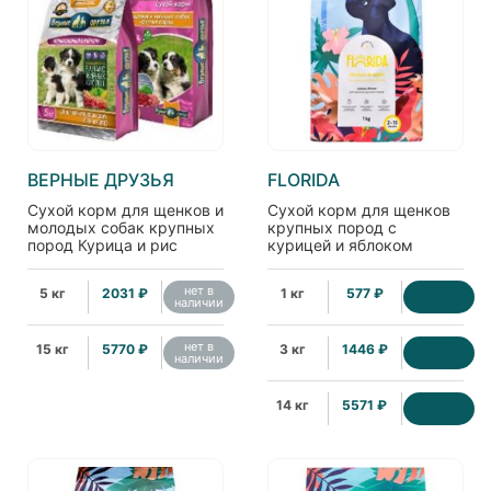
ВЕРНЫЕ ДРУЗЬЯ
FLORIDA
Сухой корм для щенков и
Сухой корм для щенков
молодых собак крупных
крупных пород с
пород Курица и рис
курицей и яблоком
нет в
5 кг
2031 ₽
1 кг
577 ₽
наличии
нет в
15 кг
5770 ₽
3 кг
1446 ₽
наличии
14 кг
5571 ₽