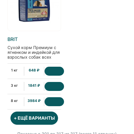
BRIT
Сухой корм Премиум с
ягненком и индейкой для
взрослых собак всех
пород с чувствительным
пищеварением, 1кг
1 кг
648 ₽
3 кг
1841 ₽
8 кг
3984 ₽
+ ЕЩЁ ВАРИАНТЫ
Показано с 301 по
317
из 317 (всего 11 страниц)