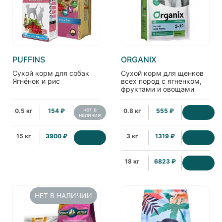
PUFFINS
ORGANIX
Сухой корм для собак
Сухой корм для щенков
Ягнёнок и рис
всех пород с ягненком,
фруктами и овощами
(Puppy Lamb), 0.8кг
нет в
0.5 кг
154 ₽
0.8 кг
555 ₽
наличии
15 кг
3900 ₽
3 кг
1319 ₽
18 кг
6823 ₽
НЕТ В НАЛИЧИИ