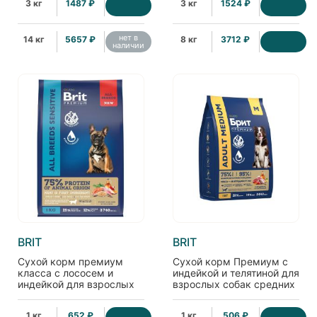
3 кг
1487 ₽
3 кг
1524 ₽
нет в
14 кг
5657 ₽
8 кг
3712 ₽
наличии
BRIT
BRIT
Сухой корм премиум
Сухой корм Премиум с
класса с лососем и
индейкой и телятиной для
индейкой для взрослых
взрослых собак средних
собак всех пород с
пород, 1кг
чувствительным
1 кг
652 ₽
1 кг
506 ₽