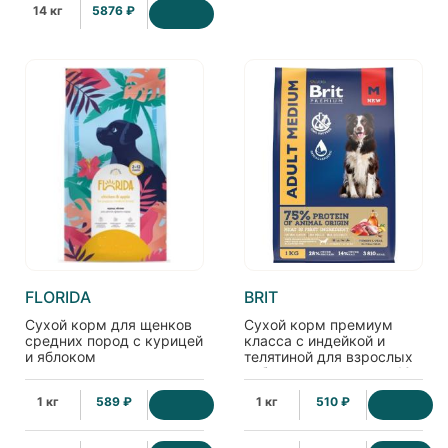
14 кг
5876 ₽
FLORIDA
BRIT
Сухой корм для щенков
Сухой корм премиум
средних пород с курицей
класса с индейкой и
и яблоком
телятиной для взрослых
собак средних пород 10–
25кг, 1кг
1 кг
589 ₽
1 кг
510 ₽