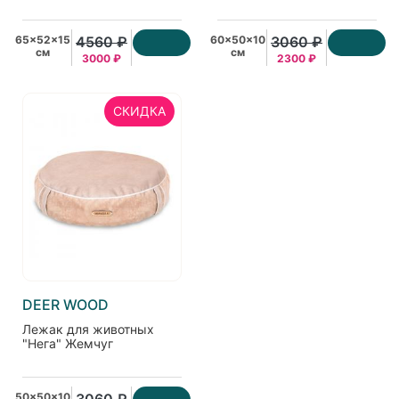
65x52x15
4560 ₽
60x50x10
3060 ₽
см
см
3000 ₽
2300 ₽
СКИДКА
DEER WOOD
Лежак для животных
"Нега" Жемчуг
50x50x10