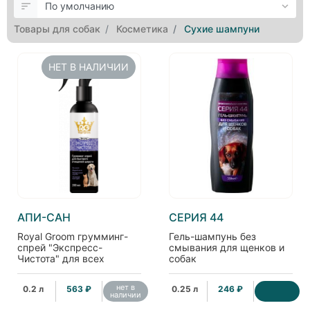
Товары для собак
Косметика
Сухие шампуни
НЕТ В НАЛИЧИИ
АПИ-САН
СЕРИЯ 44
Royal Groom грумминг-
Гель-шампунь без
спрей "Экспресс-
смывания для щенков и
Чистота" для всех
собак
животных
нет в
0.2 л
563 ₽
0.25 л
246 ₽
наличии