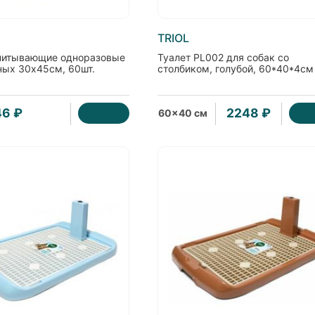
TRIOL
питывающие одноразовые
Туалет PL002 для собак со
ных 30х45см, 60шт.
столбиком, голубой, 60*40*4см
46 ₽
2248 ₽
60x40 см