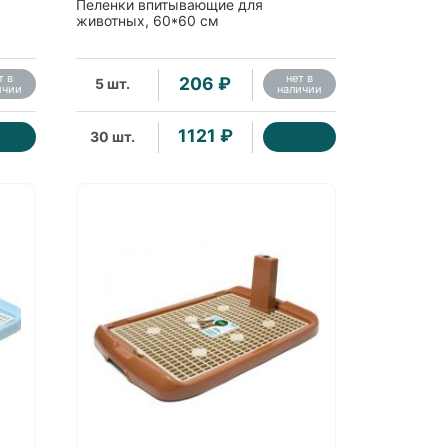
Пеленки впитывающие для
животных, 60*60 см
т в
нет в
206 ₽
5 шт.
ичии
наличии
1121 ₽
30 шт.