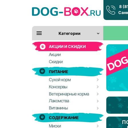
8 (8
Санк
Категории
АКЦИИ И СКИДКИ
Акции
Скидки
ПИТАНИЕ
Сухой корм
Консервы
Ветеринарные корма
Лакомства
Витамины
СОДЕРЖАНИЕ
П
Миски