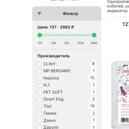
Одноразов
кобелей, р
индикатор
Фильтр
запах, разм
12
Цена
:
137
-
2882
₽
137
156
352
1025
2882
Производитель
8
CLINY
1
MP-BERGAMO
15
Napkins
1
N_1
1
PET SOFT
3
Smart Dog
19
Triol
2
Гамма
1
Данко
1
Дарэлл