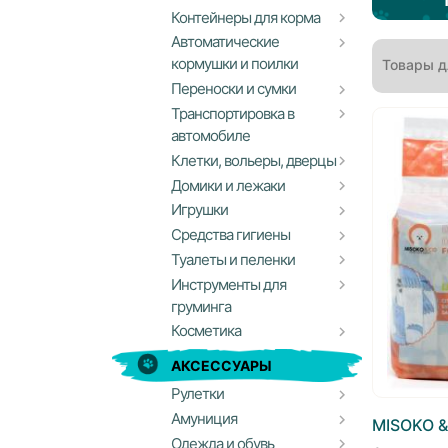
Контейнеры для корма
Автоматические
кормушки и поилки
Товары д
Переноски и сумки
Транспортировка в
автомобиле
Клетки, вольеры, дверцы
Домики и лежаки
Игрушки
Средства гигиены
Туалеты и пеленки
Инструменты для
груминга
Косметика
АКСЕССУАРЫ
Рулетки
Амуниция
MISOKO &
Одежда и обувь