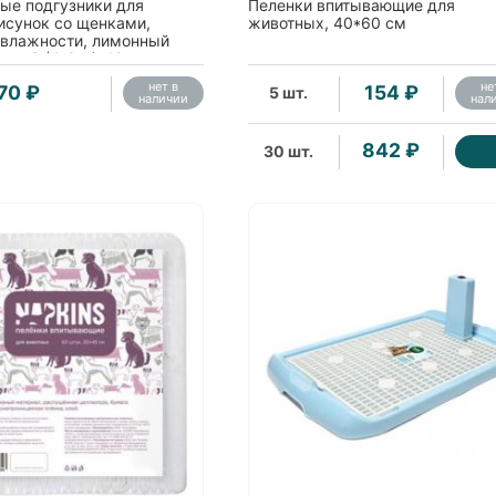
ые подгузники для
Пеленки впитывающие для
исунок со щенками,
животных, 40*60 см
 влажности, лимонный
ер S (4-8кг), 12 шт.
нет в
не
70 ₽
154 ₽
5 шт.
наличии
нал
842 ₽
30 шт.