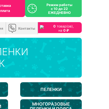
Режим работы
ставка
с 10 до 22
оплата
ЕЖЕДНЕВНО
0
товар(ов),
ия
Контакты
на
0 ₽
ЛЕНКИ
К
ПЕЛЕНКИ
МНОГОРАЗОВЫЕ
Й
ПЕЛЕНКИ И ПОЯСА