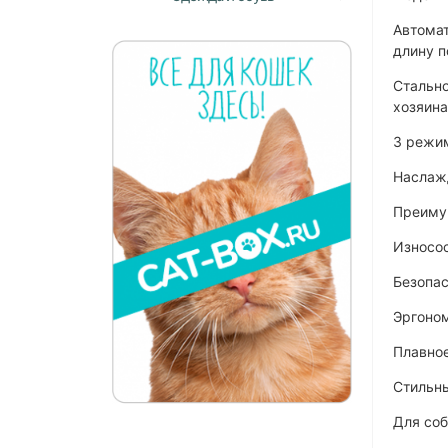
Автомат
длину п
Стально
хозяин
3 режим
Наслажд
Преиму
Износо
Безопас
Эргоно
Плавное
Стильны
Для соб