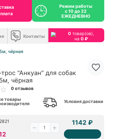
Режим работы
ставка
с 10 до 22
оплата
ЕЖЕДНЕВНО
0
товар(ов),
ия
Контакты
на
0 ₽
 5м, чёрная
-трос "Анкуан" для собак
 5м, чёрная
0 отзывов
се товары
Условия доставки
роизводителя
62821
1142 ₽
12