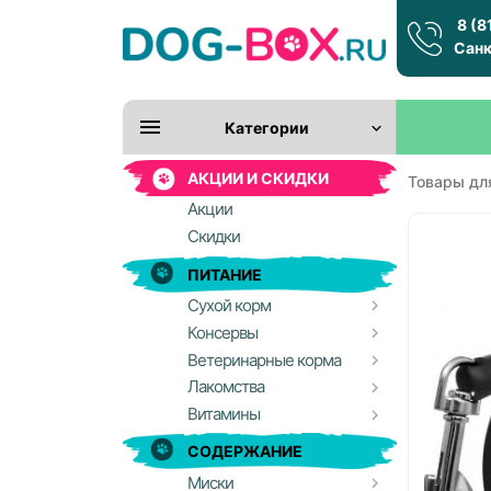
8 (8
Санк
Категории
АКЦИИ И СКИДКИ
Товары дл
Акции
Скидки
ПИТАНИЕ
Сухой корм
Консервы
Ветеринарные корма
Лакомства
Витамины
СОДЕРЖАНИЕ
Миски