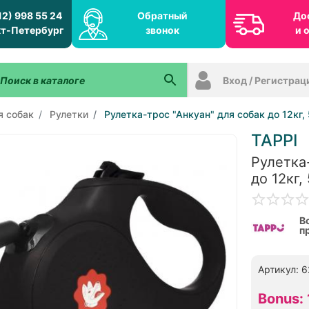
12) 998 55 24
Обратный
До
т-Петербург
звонок
и 
Вход / Регистрац
я собак
Рулетки
Рулетка-трос "Анкуан" для собак до 12кг,
TAPPI
Рулетка
до 12кг,
В
п
Артикул: 
Bonus: 