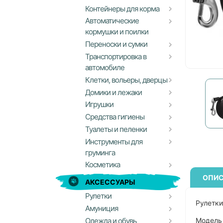
Контейнеры для корма
Автоматические
кормушки и поилки
Переноски и сумки
Транспортировка в
автомобиле
Клетки, вольеры, дверцы
Домики и лежаки
Игрушки
Средства гигиены
Туалеты и пеленки
Инструменты для
груминга
Косметика
ОПИС
АКСЕССУАРЫ
Рулетки
Рулетки
Амуниция
Модель 
Одежда и обувь