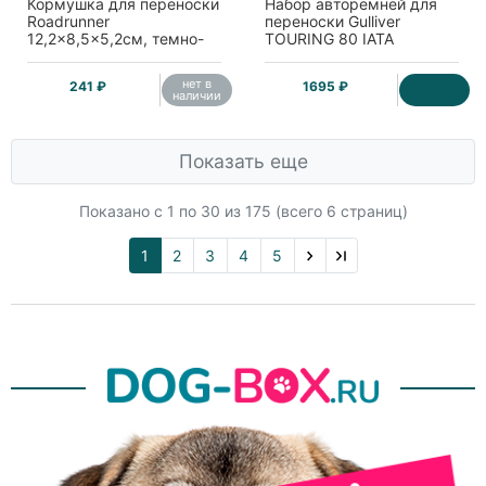
Кормушка для переноски
Набор авторемней для
Roadrunner
переноски Gulliver
12,2x8,5x5,2см, темно-
TOURING 80 IATA
серая
нет в
241 ₽
1695 ₽
наличии
Показать еще
Показано с 1 по
30
из 175 (всего 6 страниц)
1
2
3
4
5