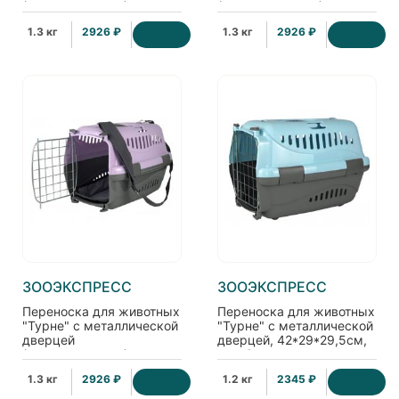
(коврик+ремень),
(коврик+ремень),
42*29*29,5см, голубая
42*29*29,5см, зеленая
1.3 кг
2926 ₽
1.3 кг
2926 ₽
ЗООЭКСПРЕСС
ЗООЭКСПРЕСС
Переноска для животных
Переноска для животных
"Турне" с металлической
"Турне" с металлической
дверцей
дверцей, 42*29*29,5см,
(коврик+ремень),
голубая
42*29*29,5см,
1.3 кг
2926 ₽
1.2 кг
2345 ₽
фиолетовая