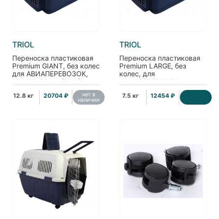
TRIOL
TRIOL
Переноска пластиковая
Переноска пластиковая
Premium GIANT, без колес
Premium LARGE, без
для АВИАПЕРЕВОЗОК,
колес, для
100*67*75 см (5111)
АВИАПЕРЕВОЗОК,
80*56*59 см (5107)
нет в
12.8 кг
20704 ₽
7.5 кг
12454 ₽
наличии