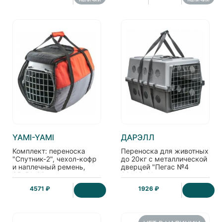
YAMI-YAMI
ДАРЭЛЛ
Комплект: переноска
Переноска для животных
"Спутник-2", чехол-кофр
до 20кг с металлической
и наплечный ремень,
дверцей "Пегас №4
35*51*33 см
66*46*41см
4571 ₽
1926 ₽