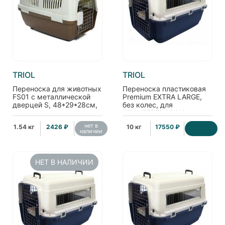
TRIOL
TRIOL
Переноска для животных
Переноска пластиковая
FS01 с металлической
Premium EXTRA LARGE,
дверцей S, 48*29*28см,
без колес, для
капучино
АВИАПЕРЕВОЗОК,
93*63*59 см (5109)
нет в
1.54 кг
2426 ₽
10 кг
17550 ₽
наличии
НЕТ В НАЛИЧИИ