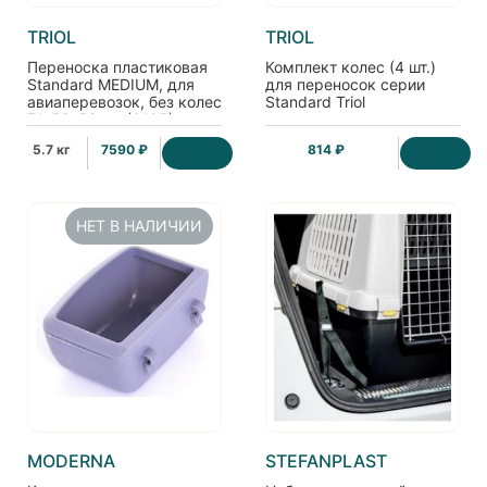
TRIOL
TRIOL
Переноска пластиковая
Комплект колес (4 шт.)
Standard MEDIUM, для
для переносок серии
авиаперевозок, без колес
Standard Triol
71*53*52 см (6105)
5.7 кг
7590 ₽
814 ₽
НЕТ В НАЛИЧИИ
MODERNA
STEFANPLAST