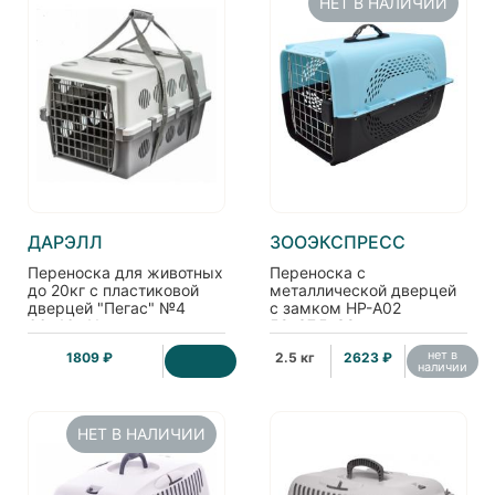
НЕТ В НАЛИЧИИ
ДАРЭЛЛ
ЗООЭКСПРЕСС
Переноска для животных
Переноска с
до 20кг с пластиковой
металлической дверцей
дверцей "Пегас" №4
с замком НР-А02
66*46*41см
59*37,5*38 см
нет в
1809 ₽
2.5 кг
2623 ₽
наличии
НЕТ В НАЛИЧИИ