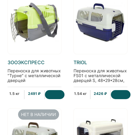
ЗООЭКСПРЕСС
TRIOL
Переноска для животных
Переноска для животных
"Турне" с металлической
FS01 с металлической
дверцей
дверцей S, 48*29*28см,
(коврик+ремень),
индиго
48*32*32см, зеленая
1.5 кг
2491 ₽
1.54 кг
2426 ₽
НЕТ В НАЛИЧИИ