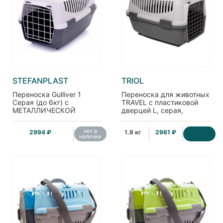
STEFANPLAST
TRIOL
Переноска Gulliver 1
Переноска для животных
Серая (до 6кг) с
TRAVEL с пластиковой
МЕТАЛЛИЧЕСКОЙ
дверцей L, серая,
дверцей, 48*32*31см
61*40*38см
нет в
2994 ₽
1.8 кг
2961 ₽
наличии