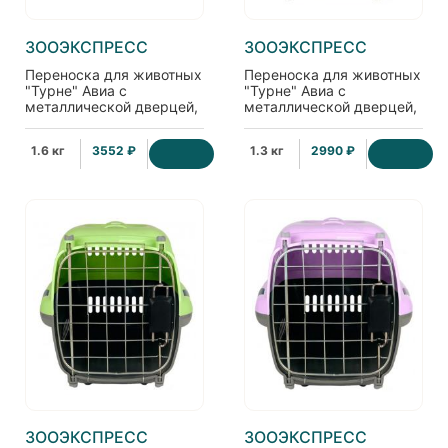
ЗООЭКСПРЕСС
ЗООЭКСПРЕСС
Переноска для животных
Переноска для животных
"Турне" Авиа с
"Турне" Авиа с
металлической дверцей,
металлической дверцей,
(коврик+ремень),
42*29*29,5см, голубая
42*29*29,5см,
1.6 кг
3552 ₽
1.3 кг
2990 ₽
фиолетовая
ЗООЭКСПРЕСС
ЗООЭКСПРЕСС