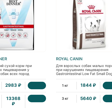
NER
ROYAL CANIN
ий сухой корм при
Для взрослых собак малых пор
х пищеварения у
при нарушениях пищеварения
собак всех пород
Gastrointestinal Low Fat Small Do
inal, 2кг
2983 ₽
1844 ₽
1 кг
13368
5640 ₽
3 кг
₽