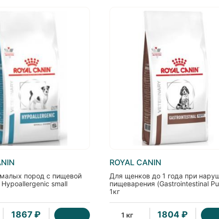
ANIN
ROYAL CANIN
 малых пород с пищевой
Для щенков до 1 года при нару
Hypoallergenic small
пищеварения (Gastrointestinal P
1кг
1867 ₽
1804 ₽
1 кг