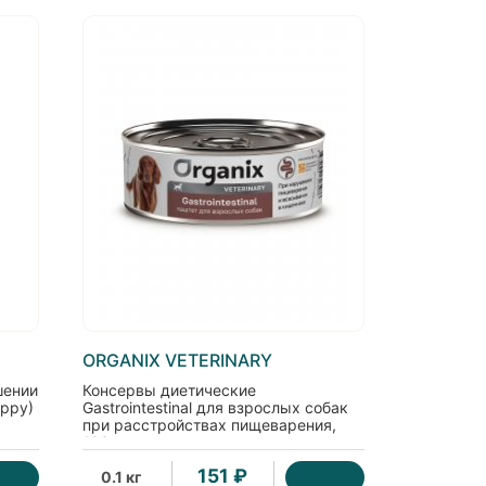
ORGANIX VETERINARY
шении
Консервы диетические
uppy)
Gastrointestinal для взрослых собак
при расстройствах пищеварения,
100г
151 ₽
0.1 кг