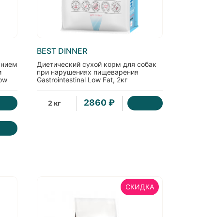
BEST DINNER
анием
Диетический сухой корм для собак
и
при нарушениях пищеварения
Low
Gastrointestinal Low Fat, 2кг
2860 ₽
2 кг
СКИДКА