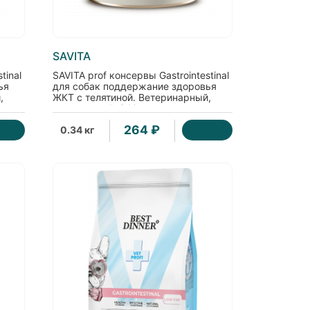
SAVITA
tinal
SAVITA prof консервы Gastrointestinal
ья
для собак поддержание здоровья
,
ЖКТ с телятиной. Ветеринарный,
диетический, 340г
264 ₽
0.34 кг