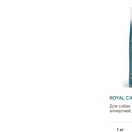
ROYAL C
Для собак
aллергией, 
1 кг