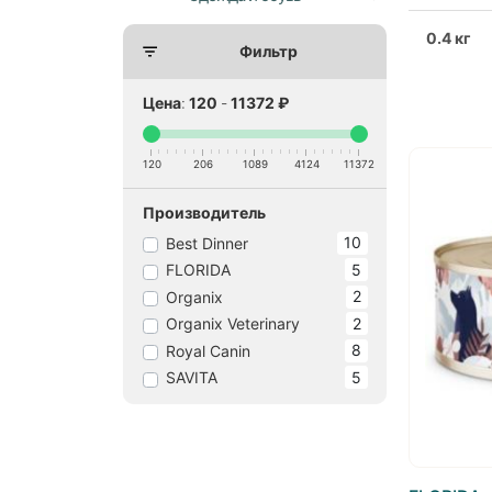
0.4 кг
Фильтр
Цена
:
120
-
11372
₽
120
206
1089
4124
11372
Производитель
10
Best Dinner
5
FLORIDA
2
Organix
2
Organix Veterinary
8
Royal Canin
5
SAVITA