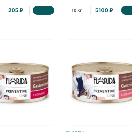
205 ₽
5100 ₽
10 кг