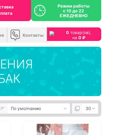
Режим работы
ставка
с 10 до 22
оплата
ЕЖЕДНЕВНО
0
товар(ов),
ия
Контакты
на
0 ₽
ЧЕНИЯ
БАК