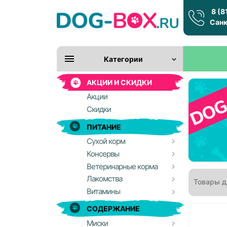
8 (8
Санк
Категории
АКЦИИ И СКИДКИ
Акции
Скидки
ПИТАНИЕ
Сухой корм
Консервы
Ветеринарные корма
Лакомства
Товары д
Витамины
СОДЕРЖАНИЕ
Миски