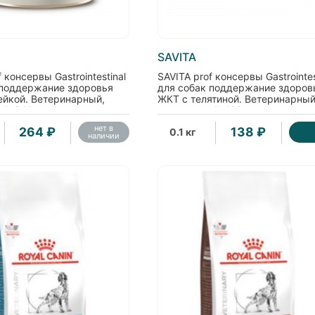
SAVITA
 консервы Gastrointestinal
SAVITA prof консервы Gastrointes
 поддержание здоровья
для собак поддержание здоров
ейкой. Ветеринарный,
ЖКТ с телятиной. Ветеринарный
й, 340г
диетический, 100г
нет в
264 ₽
138 ₽
0.1 кг
наличии