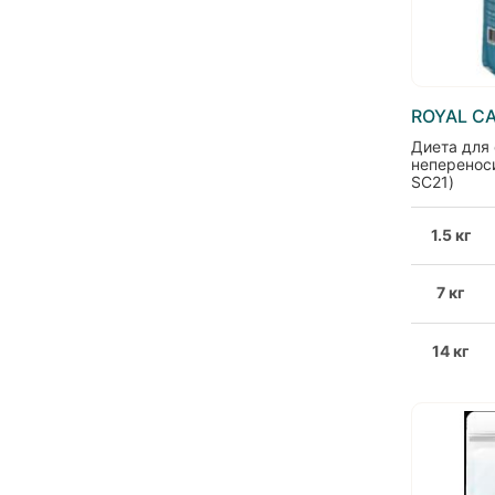
ROYAL C
Диета для
непереноси
SC21)
1.5 кг
7 кг
14 кг