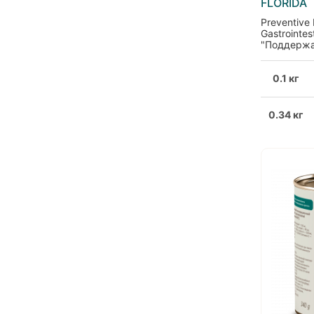
FLORIDA
Preventive
Gastrointes
"Поддержа
пищеварит
кониной
0.1 кг
0.34 кг