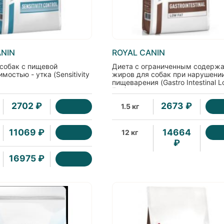
ANIN
ROYAL CANIN
 собак с пищевой
Диета с ограниченным содерж
мостью - утка (Sensitivity
жиров для собак при нарушени
пищеварения (Gastro Intestinal 
Fat )
2702 ₽
2673 ₽
1.5 кг
11069 ₽
14664
12 кг
₽
16975 ₽