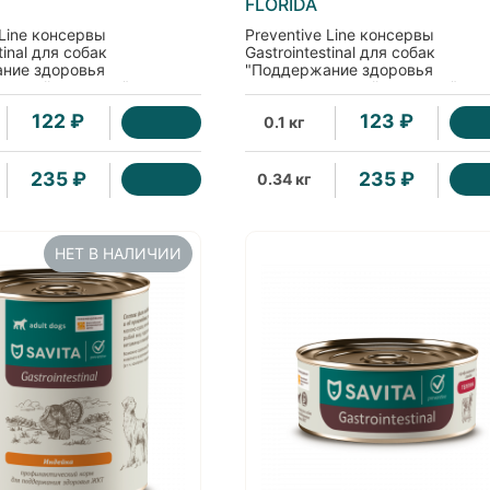
FLORIDA
 Line консервы
Preventive Line консервы
tinal для собак
Gastrointestinal для собак
ние здоровья
"Поддержание здоровья
ельной системы" с
пищеварительной системы" с
телятиной
122 ₽
123 ₽
0.1 кг
235 ₽
235 ₽
0.34 кг
НЕТ В НАЛИЧИИ