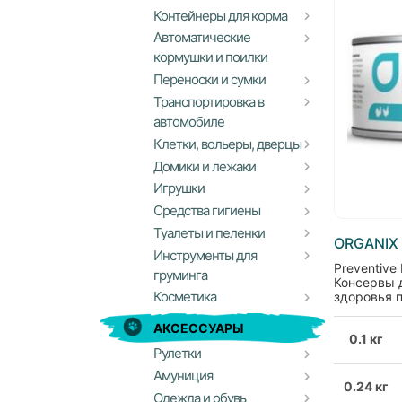
Контейнеры для корма
Автоматические
кормушки и поилки
Переноски и сумки
Транспортировка в
автомобиле
Клетки, вольеры, дверцы
Домики и лежаки
Игрушки
Средства гигиены
Туалеты и пеленки
ORGANIX
Инструменты для
Preventive 
груминга
Консервы 
Косметика
здоровья 
АКСЕССУАРЫ
0.1 кг
Рулетки
Амуниция
0.24 кг
Одежда и обувь