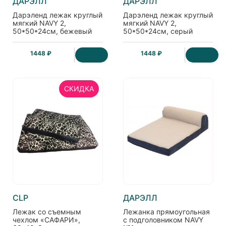
ДАРЭЛЛ
ДАРЭЛЛ
Дарэленд лежак круглый
Дарэленд лежак круглый
мягкий NAVY 2,
мягкий NAVY 2,
50*50*24см, бежевый
50*50*24см, серый
1448 ₽
1448 ₽
СКИДКА
CLP
ДАРЭЛЛ
Лежак со съемным
Лежанка прямоугольная
чехлом «САФАРИ»,
с подголовником NAVY