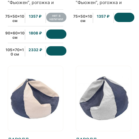
"Фьюжен", рогожка и
"Фьюжен", рогожка и
экокожа, бежевая
экокожа, коричневая
нет в
75x50x10
1357 ₽
75x50x10
1357 ₽
наличии
см
см
90x60x10
1808 ₽
см
105x70x1
2332 ₽
0 см