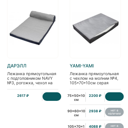
ДАРЭЛЛ
YAMI-YAMI
Лежанка прямоугольная
Лежанка прямоугольная
с подголовником NAVY
с чехлом на молнии №4,
№3, рогожка, чехол на
105*70*10см серая
молнии 105*70*21см,
серая
2617 ₽
75x50x10
2200 ₽
см
нет в
90x60x10
2938 ₽
наличии
см
нет в
105x70x1
4088 ₽