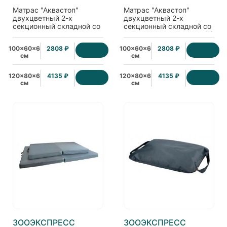
Матрас "Аквастоп"
Матрас "Аквастоп"
двухцветный 2-х
двухцветный 2-х
секционный складной со
секционный складной со
съемным чехлом ,
съемным чехлом, синий/
бежевый/красный
красный (763211)
100x60x6
2808 ₽
100x60x6
2808 ₽
(763212)
см
см
120x80x6
4135 ₽
120x80x6
4135 ₽
см
см
ЗООЭКСПРЕСС
ЗООЭКСПРЕСС