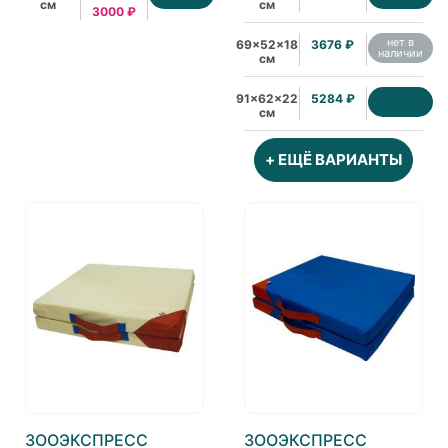
см
см
3000 ₽
нет в
69x52x18
3676 ₽
наличии
см
91x62x22
5284 ₽
см
+ ЕЩЁ ВАРИАНТЫ
ЗООЭКСПРЕСС
ЗООЭКСПРЕСС