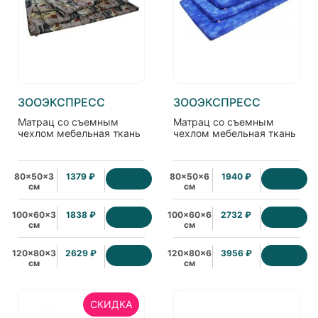
ЗООЭКСПРЕСС
ЗООЭКСПРЕСС
Матрац со съемным
Матрац со съемным
чехлом мебельная ткань
чехлом мебельная ткань
80x50x3
1379 ₽
80x50x6
1940 ₽
см
см
100x60x3
1838 ₽
100x60x6
2732 ₽
см
см
120x80x3
2629 ₽
120x80x6
3956 ₽
см
см
СКИДКА