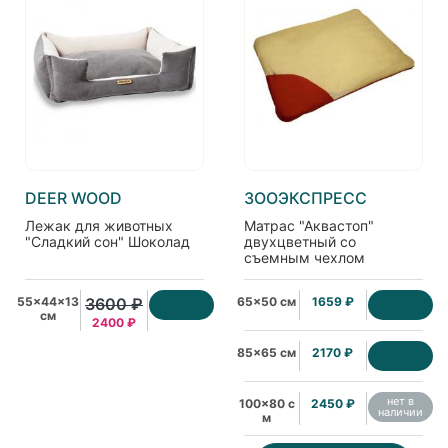
DEER WOOD
ЗООЭКСПРЕСС
Лежак для животных
Матрас "Аквастоп"
"Сладкий сон" Шоколад
двухцветный со
съемным чехлом
пухлый, оксфорд,
бежевый/красный
55x44x13
3600 ₽
65x50 см
1659 ₽
(763111)
см
2400 ₽
85x65 см
2170 ₽
нет в
100x80 с
2450 ₽
наличии
м