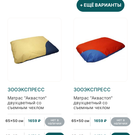
+ ЕЩЁ ВАРИАНТЫ
ЗООЭКСПРЕСС
ЗООЭКСПРЕСС
Матрас "Аквастоп"
Матрас "Аквастоп"
двухцветный со
двухцветный со
съемным чехлом
съемным чехлом
пухлый, оксфорд,
пухлый, оксфорд,
бежевый/синий
красный/синий
нет в
нет в
65x50 см
1659 ₽
65x50 см
1659 ₽
наличии
наличии