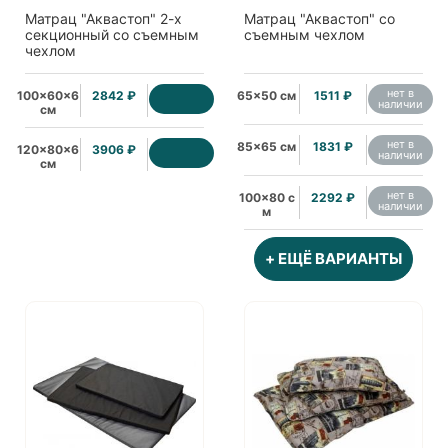
Матрац "Аквастоп" 2-х
Матрац "Аквастоп" со
секционный со съемным
съемным чехлом
чехлом
нет в
100x60x6
2842 ₽
65x50 см
1511 ₽
наличии
см
нет в
85x65 см
1831 ₽
120x80x6
3906 ₽
наличии
см
нет в
100x80 с
2292 ₽
наличии
м
+ ЕЩЁ ВАРИАНТЫ