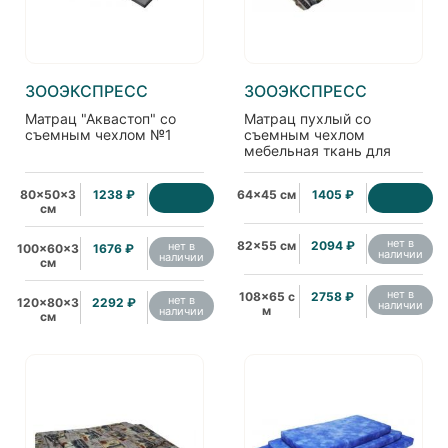
ЗООЭКСПРЕСС
ЗООЭКСПРЕСС
Матрац "Аквастоп" со
Матрац пухлый со
съемным чехлом №1
съемным чехлом
мебельная ткань для
животных
80x50x3
1238 ₽
64x45 см
1405 ₽
см
нет в
82x55 см
2094 ₽
нет в
100x60x3
1676 ₽
наличии
наличии
см
нет в
108x65 с
2758 ₽
нет в
120x80x3
2292 ₽
наличии
м
наличии
см