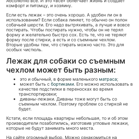
Абсолютно все. И это «все» облегчает жизнь и создает
комфорт и питомцу, и хозяину.
Если есть лежак – это очень хорошо. А удобен ли он в
использовании? Если собака линяет, то обычно он полон
собачьей шерсти. Его надо вытряхивать, а лучше и вовсе
постирать. Чтобы постирать нужно, чтобы он не терял
форму и желательно быстро сох. Есть те, что не теряют
форму после стирки, а есть и со съемным чехлом.
Вторые удобны тем, что стирать можно часто. Это для
особых чистюль.
Лежак для собаки со съемным
чехлом может быть разным:
это и обычный, в форме маленького
матраса
;
может быть с
бортиками
. Его можно использовать в
качестве подстилки в переносках во время
транспортировки;
диваны-лежаки. Диваны тоже могут быть со
съемным чехлом. Поэтому проблем со стиркой не
будет.
Кстати, если площадь квартиры небольшая, то и об этом
производители позаботились, изготовив угловые лежаки,
которые не будут занимать много места.
На сайте огромный выбор. Можно ознакомиться на