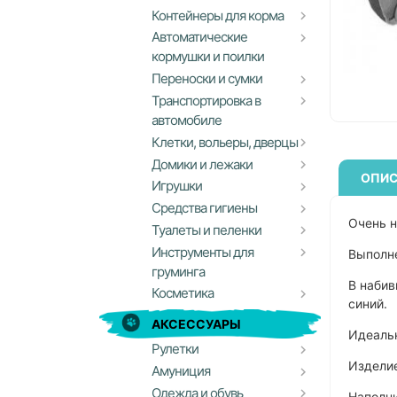
Контейнеры для корма
Автоматические
кормушки и поилки
Переноски и сумки
Транспортировка в
автомобиле
Клетки, вольеры, дверцы
Домики и лежаки
ОПИС
Игрушки
Средства гигиены
Очень н
Туалеты и пеленки
Инструменты для
Выполне
груминга
В набив
Косметика
синий.
АКСЕССУАРЫ
Идеальн
Рулетки
Изделие
Амуниция
Одежда и обувь
Наполни