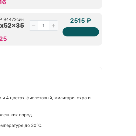
16
RP 94472син
2515 ₽
7x52x35
 25
 и 4 цветах-фиолетовый, милитари, охра и
аленьких пород.
емпературе до 30°C.