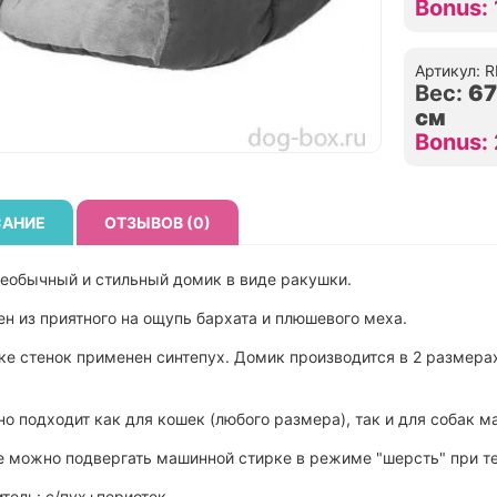
Bonus: 
Артикул: 
Вес:
6
см
Bonus:
АНИЕ
ОТЗЫВОВ (0)
еобычный и стильный домик в виде ракушки.
н из приятного на ощупь бархата и плюшевого меха.
ке стенок применен синтепух. Домик производится в 2 размерах
о подходит как для кошек (любого размера), так и для собак м
 можно подвергать машинной стирке в режиме "шерсть" при т
тель: с/пух+периотек.