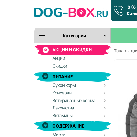
8 (8
Санк
Категории
АКЦИИ И СКИДКИ
Товары дл
Акции
Скидки
ПИТАНИЕ
Сухой корм
Консервы
Ветеринарные корма
Лакомства
Витамины
СОДЕРЖАНИЕ
Миски