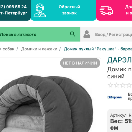
12) 998 55 24
Обратный
До
т-Петербург
звонок
и 
Вход / Регистрац
я собак
Домики и лежаки
Домик пухлый "Ракушка" - барха
ДАРЭЛ
НЕТ В НАЛИЧИИ
Домик п
синий
В
п
Артикул: 
Вес:
51
см