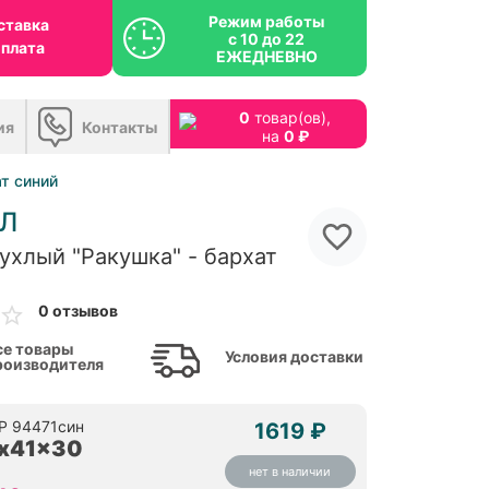
Режим работы
ставка
с 10 до 22
оплата
ЕЖЕДНЕВНО
0
товар(ов),
ия
Контакты
на
0 ₽
т синий
Л
ухлый "Ракушка" - бархат
0 отзывов
се товары
Условия доставки
роизводителя
RP 94471син
1619 ₽
x41x30
нет в наличии