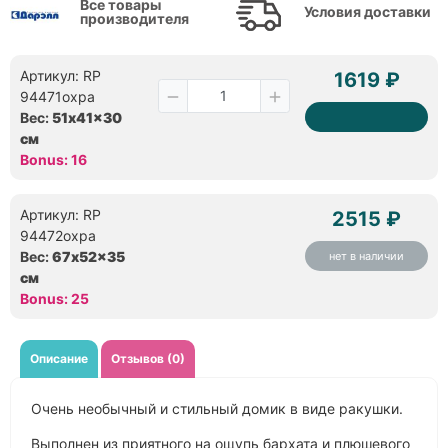
Все товары
Условия доставки
производителя
Артикул: RP
1619 ₽
94471охра
Вес:
51x41x30
см
Bonus: 16
Артикул: RP
2515 ₽
94472охра
Вес:
67x52x35
нет в наличии
см
Bonus: 25
Описание
Отзывов (0)
Очень необычный и стильный домик в виде ракушки.
Выполнен из приятного на ощупь бархата и плюшевого