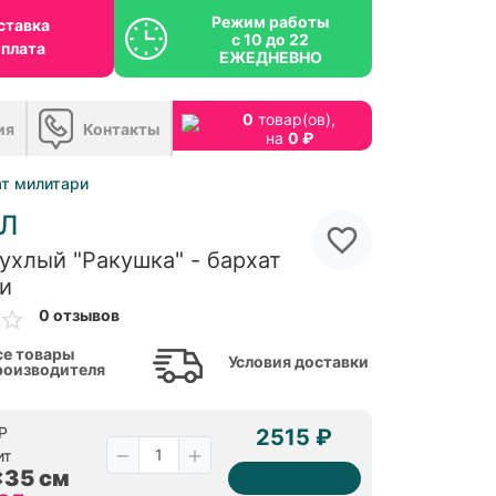
Режим работы
ставка
с 10 до 22
оплата
ЕЖЕДНЕВНО
0
товар(ов),
ия
Контакты
на
0 ₽
ат милитари
Л
ухлый "Ракушка" - бархат
и
0 отзывов
се товары
Условия доставки
роизводителя
P
2515 ₽
ит
x35 см