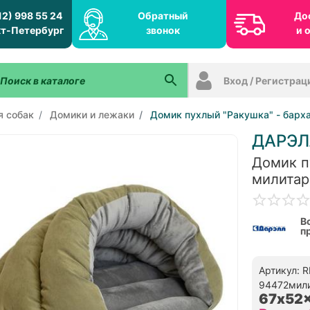
12) 998 55 24
Обратный
До
т-Петербург
звонок
и 
Вход / Регистрац
я собак
Домики и лежаки
Домик пухлый "Ракушка" - барх
ДАРЭЛ
Домик п
милитар
В
п
Артикул: R
94472мил
67x52