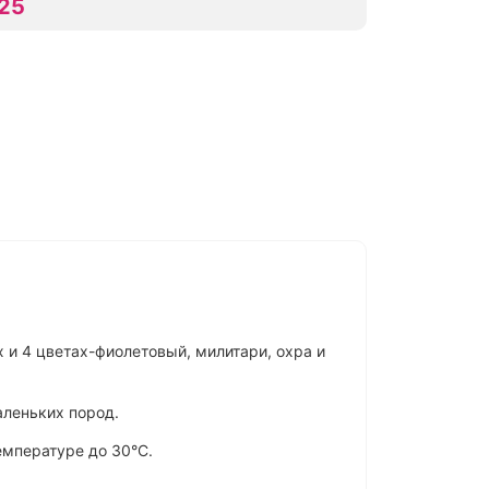
 25
 и 4 цветах-фиолетовый, милитари, охра и
аленьких пород.
емпературе до 30°C.