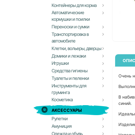
Контейнеры для корма
Автоматические
кормушки и поилки
Переноски и сумки
Транспортировка в
автомобиле
Клетки, вольеры, дверцы
Домики и лежаки
ОПИС
Игрушки
Средства гигиены
Очень н
Туалеты и пеленки
Инструменты для
Выполне
груминга
В набив
Косметика
синий.
АКСЕССУАРЫ
Идеальн
Рулетки
Изделие
Амуниция
Одежда и обувь
Наполни