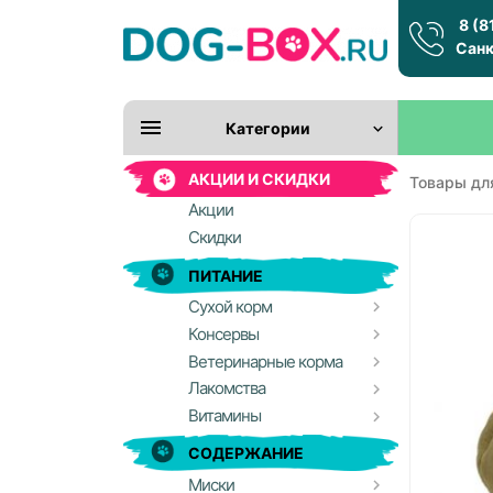
8 (8
Санк
Категории
АКЦИИ И СКИДКИ
Товары дл
Акции
Скидки
ПИТАНИЕ
Сухой корм
Консервы
Ветеринарные корма
Лакомства
Витамины
СОДЕРЖАНИЕ
Миски