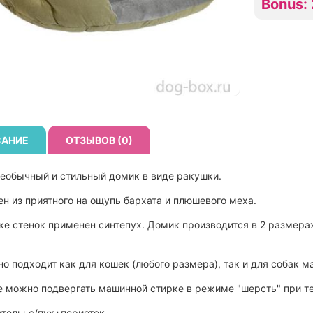
Bonus:
АНИЕ
ОТЗЫВОВ (0)
еобычный и стильный домик в виде ракушки.
н из приятного на ощупь бархата и плюшевого меха.
ке стенок применен синтепух. Домик производится в 2 размерах
о подходит как для кошек (любого размера), так и для собак м
 можно подвергать машинной стирке в режиме "шерсть" при т
тель: с/пух+периотек.