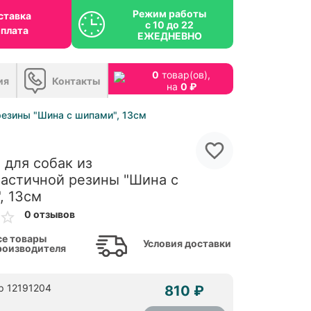
Режим работы
ставка
с 10 до 22
оплата
ЕЖЕДНЕВНО
0
товар(ов),
ия
Контакты
на
0 ₽
резины "Шина с шипами", 13см
 для собак из
астичной резины "Шина с
, 13см
0 отзывов
се товары
Условия доставки
роизводителя
р 12191204
810 ₽