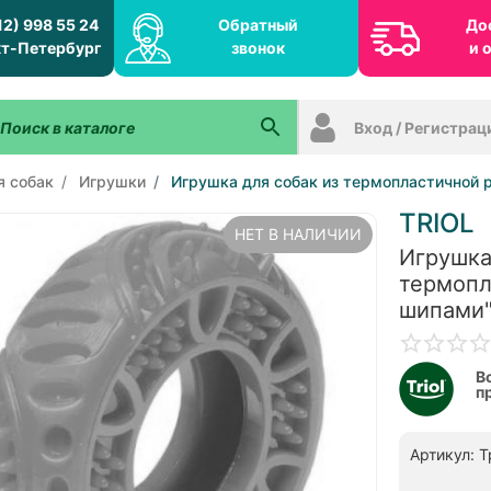
12) 998 55 24
Обратный
До
т-Петербург
звонок
и 
Вход / Регистрац
я собак
Игрушки
Игрушка для собак из термопластичной 
TRIOL
НЕТ В НАЛИЧИИ
Игрушка
термопл
шипами"
В
п
Артикул: Т