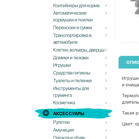
Контейнеры для корма
Автоматические
кормушки и поилки
Переноски и сумки
Транспортировка в
автомобиле
Клетки, вольеры, дверцы
Домики и лежаки
ОПИС
Игрушки
Средства гигиены
Игрушки
Туалеты и пеленки
и очищ
Инструменты для
груминга
Термопл
длител
Косметика
Такая 
АКСЕССУАРЫ
Рулетки
Цвет: 
Амуниция
Одежда и обувь