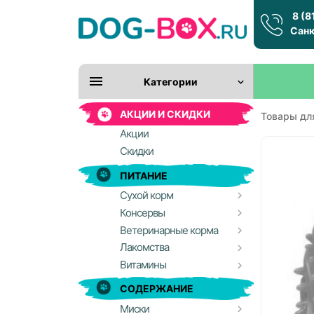
8 (8
Санк
Категории
АКЦИИ И СКИДКИ
Товары дл
Акции
Скидки
ПИТАНИЕ
Сухой корм
Консервы
Ветеринарные корма
Лакомства
Витамины
СОДЕРЖАНИЕ
Миски