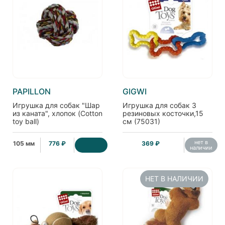
PAPILLON
GIGWI
Игрушка для собак "Шар
Игрушка для собак 3
из каната", хлопок (Cotton
резиновых косточки,15
toy ball)
см (75031)
нет в
105 мм
776 ₽
369 ₽
наличии
НЕТ В НАЛИЧИИ