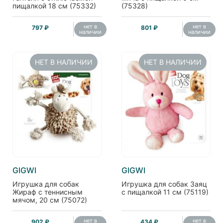
пищалкой 18 см (75332)
(75328)
нет в
нет в
797 ₽
801 ₽
наличии
наличии
НЕТ В НАЛИЧИИ
НЕТ В НАЛИЧИИ
GIGWI
GIGWI
Игрушка для собак
Игрушка для собак Заяц
Жираф с теннисным
с пищалкой 11 см (75119)
мячом, 20 см (75072)
нет в
нет в
902 ₽
434 ₽