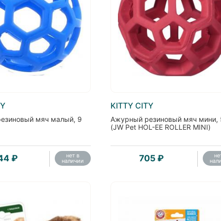
TY
KITTY CITY
езиновый мяч малый, 9
Ажурный резиновый мяч мини, 
(JW Pet HOL-EE ROLLER MINI)
нет в
не
44 ₽
705 ₽
наличии
нал