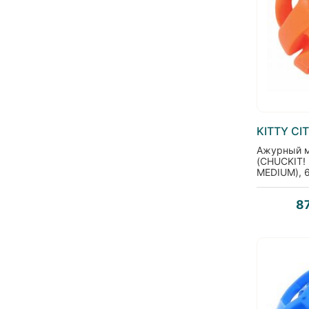
KITTY CI
Ажурный м
(CHUCKIT!
MEDIUM), 
8