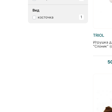
Вид
1
косточка
TRIOL
Игрушка д
"Слоник" 
5