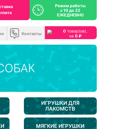
Режим работы
ставка
с 10 до 22
оплата
ЕЖЕДНЕВНО
0
товар(ов),
ия
Контакты
на
0 ₽
СОБАК
ИГРУШКИ ДЛЯ
ЛАКОМСТВ
КИ
МЯГКИЕ ИГРУШКИ