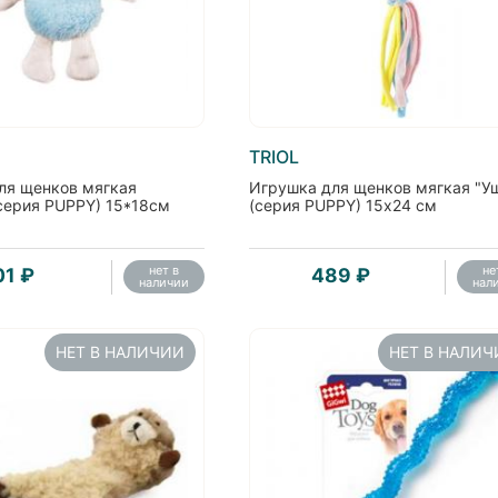
TRIOL
ля щенков мягкая
Игрушка для щенков мягкая "У
(серия PUPPY) 15*18см
(серия PUPPY) 15х24 см
нет в
не
01 ₽
489 ₽
наличии
нал
НЕТ В НАЛИЧИИ
НЕТ В НАЛИ