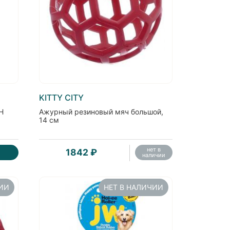
KITTY CITY
H
Ажурный резиновый мяч большой,
14 см
нет в
1842 ₽
наличии
ЧИИ
НЕТ В НАЛИЧИИ