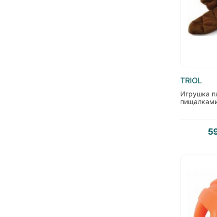
TRIOL
Игрушка п
пищалками
5