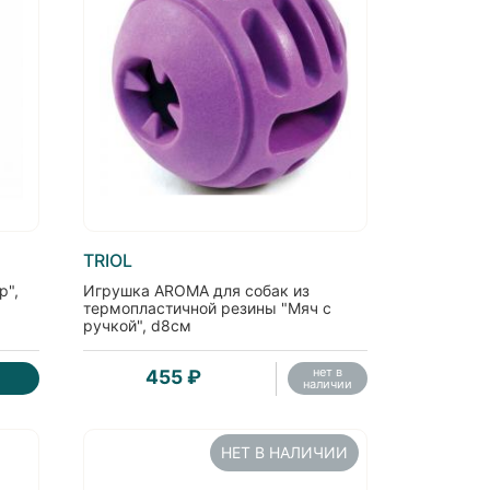
TRIOL
р",
Игрушка AROMA для собак из
термопластичной резины "Мяч с
ручкой", d8см
нет в
455 ₽
наличии
НЕТ В НАЛИЧИИ