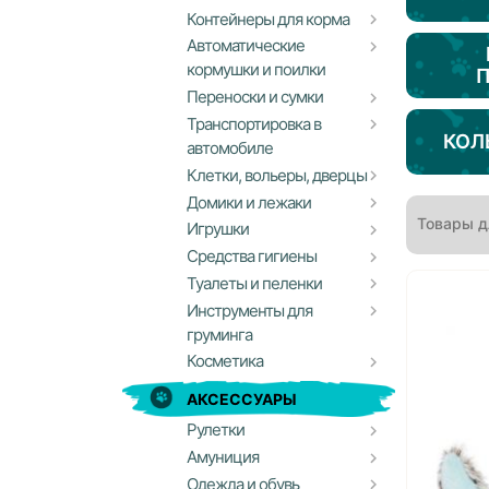
Контейнеры для корма
Автоматические
кормушки и поилки
Переноски и сумки
Транспортировка в
КОЛ
автомобиле
Клетки, вольеры, дверцы
Домики и лежаки
Товары д
Игрушки
Средства гигиены
Туалеты и пеленки
Инструменты для
груминга
Косметика
АКСЕССУАРЫ
Рулетки
Амуниция
Одежда и обувь