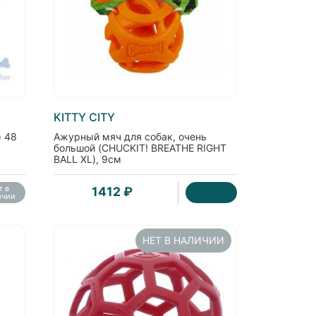
KITTY CITY
) 48
Ажурный мяч для собак, очень
большой (CHUCKIT! BREATHE RIGHT
BALL XL), 9см
т в
1412 ₽
ичии
НЕТ В НАЛИЧИИ