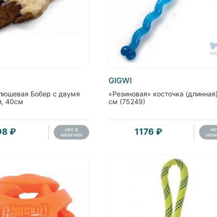
GIGWI
люшевая Бобер с двумя
«Резиновая» косточка (длинная
, 40см
см (75249)
нет в
не
98 ₽
1176 ₽
наличии
нал