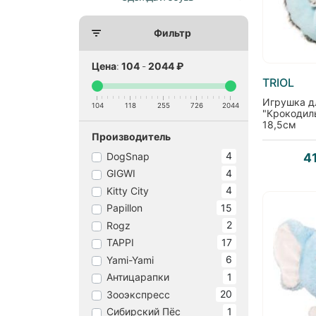
Фильтр
Цена
:
104
-
2044
₽
TRIOL
Игрушка д
104
118
255
726
2044
"Крокодил
18,5см
Производитель
4
DogSnap
4
4
GIGWI
4
Kitty City
15
Papillon
2
Rogz
17
TAPPI
6
Yami-Yami
1
Антицарапки
20
Зооэкспресс
1
Сибирский Пёс