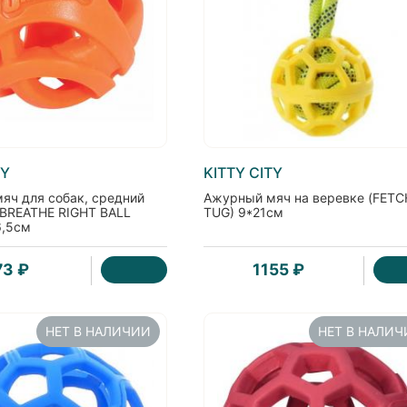
TY
KITTY CITY
яч для собак, средний
Ажурный мяч на веревке (FETC
 BREATHE RIGHT BALL
TUG) 9*21см
6,5см
73 ₽
1155 ₽
НЕТ В НАЛИЧИИ
НЕТ В НАЛИ