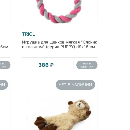
TRIOL
Игрушка для щенков мягкая "Слоник
16см
с кольцом" (серия PUPPY) d9х16 см
т в
нет в
386 ₽
ичии
наличии
ЧИИ
НЕТ В НАЛИЧИИ