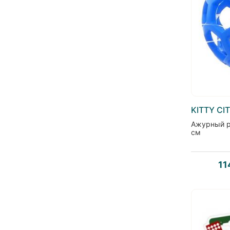
KITTY CI
Ажурный р
см
11