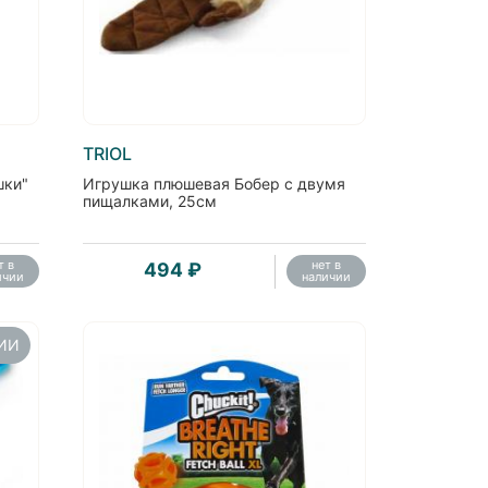
TRIOL
шки"
Игрушка плюшевая Бобер с двумя
пищалками, 25см
т в
нет в
494 ₽
ичии
наличии
ЧИИ