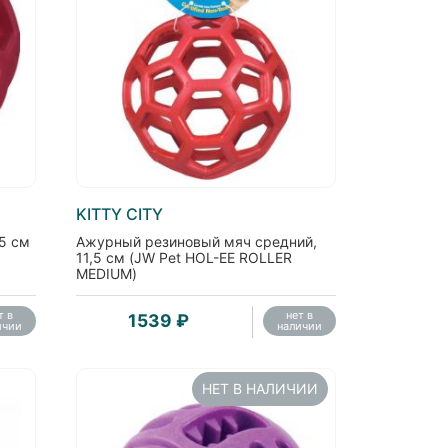
KITTY CITY
5 см
Ажурный резиновый мяч средний,
11,5 см (JW Pet HOL-EE ROLLER
MEDIUM)
т в
нет в
1539 ₽
ичии
наличии
НЕТ В НАЛИЧИИ