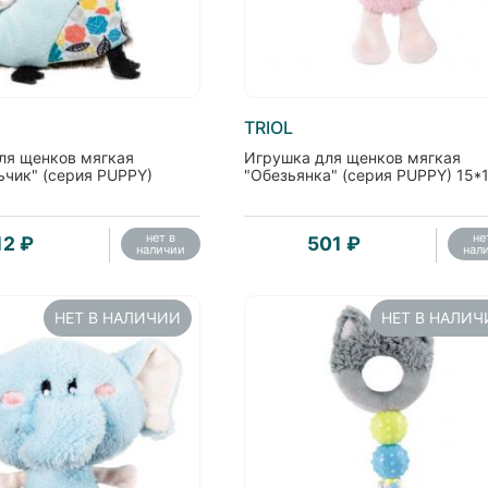
TRIOL
ля щенков мягкая
Игрушка для щенков мягкая
ьчик" (серия PUPPY)
"Обезьянка" (серия PUPPY) 15*
нет в
не
12 ₽
501 ₽
наличии
нал
НЕТ В НАЛИЧИИ
НЕТ В НАЛИ