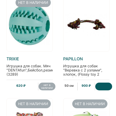
НЕТ В НАЛИЧИИ
TRIXIE
PAPILLON
Игрушка для собак. Мяч
Игрушка для собак
"DENTAfun",Бейсбол,резина.,6.5см.
"Веревка с 2 узлами",
(3289)
хлопок, (Flossy toy 2
knots) 140745
нет в
620 ₽
50 см
900 ₽
наличии
НЕТ В НАЛИЧИИ
НЕТ В НАЛИЧИИ