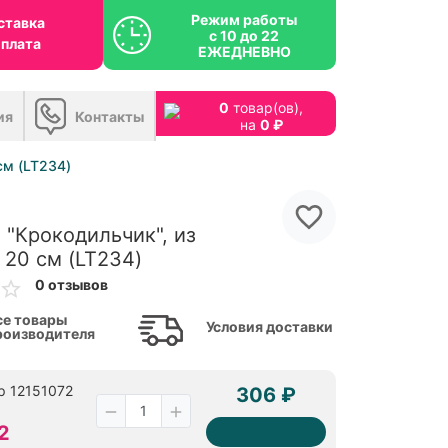
Режим работы
ставка
с 10 до 22
оплата
ЕЖЕДНЕВНО
0
товар(ов),
ия
Контакты
на
0 ₽
см (LT234)
 "Крокодильчик", из
 20 см (LT234)
0 отзывов
се товары
Условия доставки
роизводителя
р 12151072
306 ₽
2