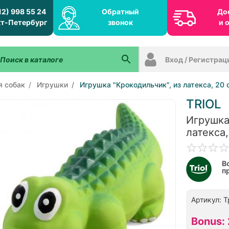
12) 998 55 24
Обратный
До
т-Петербург
звонок
и 
Вход / Регистрац
я собак
Игрушки
Игрушка "Крокодильчик", из латекса, 20 
TRIOL
Игрушка
латекса,
В
п
Артикул: Т
Bonus: 