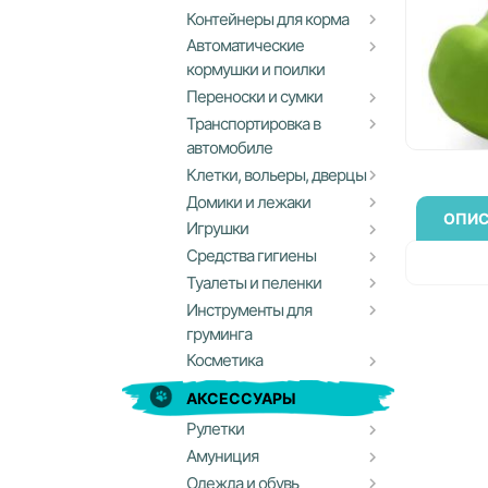
Контейнеры для корма
Автоматические
кормушки и поилки
Переноски и сумки
Транспортировка в
автомобиле
Клетки, вольеры, дверцы
Домики и лежаки
ОПИС
Игрушки
Средства гигиены
Туалеты и пеленки
Инструменты для
груминга
Косметика
АКСЕССУАРЫ
Рулетки
Амуниция
Одежда и обувь