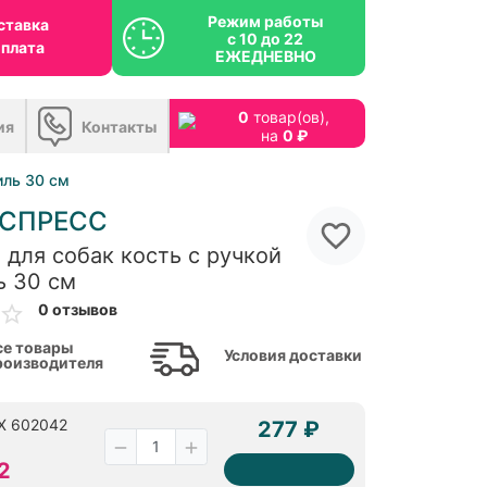
Режим работы
ставка
с 10 до 22
оплата
ЕЖЕДНЕВНО
0
товар(ов),
ия
Контакты
на
0 ₽
иль 30 см
СПРЕСС
 для собак кость с ручкой
ь 30 см
0 отзывов
се товары
Условия доставки
роизводителя
EX 602042
277 ₽
2