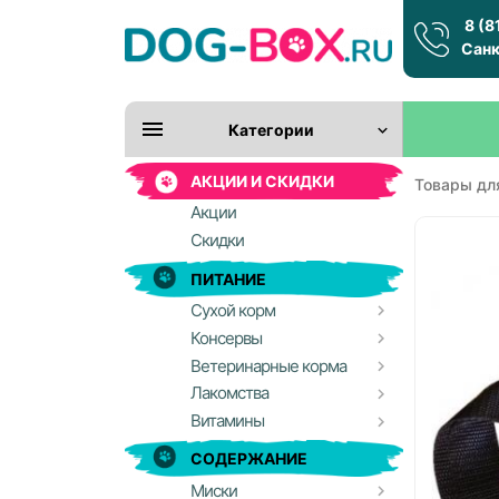
8 (8
Санк
Категории
АКЦИИ И СКИДКИ
Товары дл
Акции
Скидки
ПИТАНИЕ
Сухой корм
Консервы
Ветеринарные корма
Лакомства
Витамины
СОДЕРЖАНИЕ
Миски