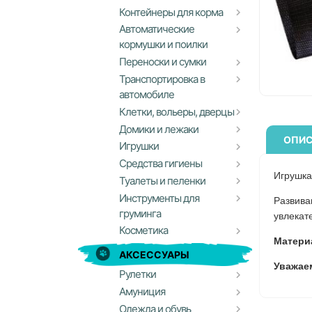
Контейнеры для корма
Автоматические
кормушки и поилки
Переноски и сумки
Транспортировка в
автомобиле
Клетки, вольеры, дверцы
Домики и лежаки
ОПИС
Игрушки
Средства гигиены
Игрушка 
Туалеты и пеленки
Инструменты для
Развива
груминга
увлекат
Косметика
Матери
АКСЕССУАРЫ
Уважае
Рулетки
Амуниция
Одежда и обувь