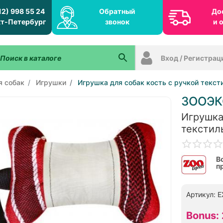
12) 998 55 24
Обратный
До
т-Петербург
звонок
и 
Вход / Регистрац
я собак
Игрушки
Игрушка для собак кость с ручкой текст
ЗООЭК
Игрушка
текстил
В
п
Артикул: 
Bonus: 