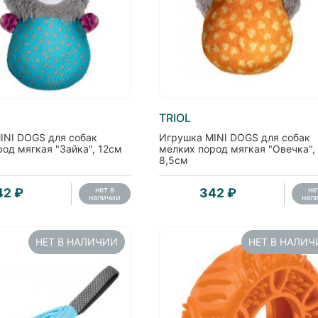
TRIOL
INI DOGS для собак
Игрушка MINI DOGS для собак
од мягкая "Зайка", 12см
мелких пород мягкая "Овечка",
8,5см
нет в
не
42 ₽
342 ₽
наличии
нал
НЕТ В НАЛИЧИИ
НЕТ В НАЛИ