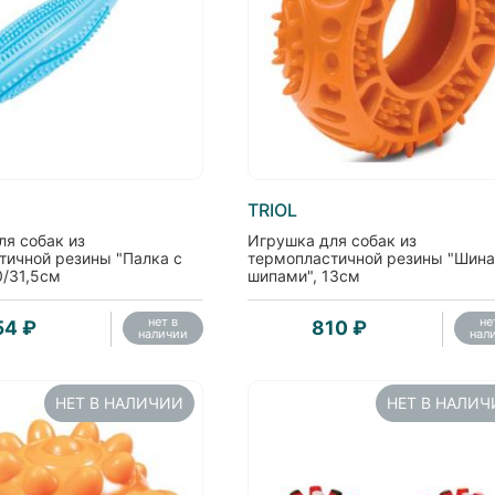
TRIOL
ля собак из
Игрушка для собак из
тичной резины "Палка с
термопластичной резины "Шина
0/31,5см
шипами", 13см
нет в
не
54 ₽
810 ₽
наличии
нал
НЕТ В НАЛИЧИИ
НЕТ В НАЛИ