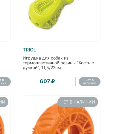
TRIOL
Игрушка для собак из
термопластичной резины "Кость с
ручкой", 11,5/22см
т в
нет в
607 ₽
ичии
наличии
ЧИИ
НЕТ В НАЛИЧИИ