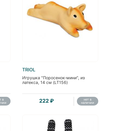
TRIOL
Игрушка "Поросенок-мини", из
латекса, 14 см (LT156)
т в
нет в
222 ₽
ичии
наличии