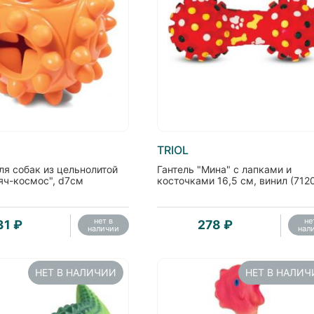
TRIOL
ля собак из цельнолитой
Гантель "Мина" с лапками и
яч-космос", d7см
косточками 16,5 см, винил (712
нет в
не
31 ₽
278 ₽
наличии
нал
НЕТ В НАЛИЧИИ
НЕТ В НАЛИ