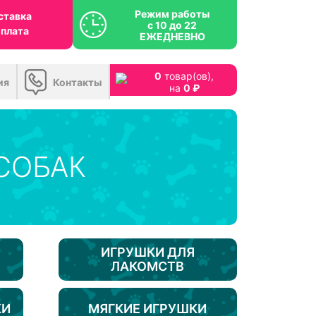
Режим работы
ставка
с 10 до 22
оплата
ЕЖЕДНЕВНО
0
товар(ов),
ия
Контакты
на
0 ₽
СОБАК
ИГРУШКИ ДЛЯ
ЛАКОМСТВ
КИ
МЯГКИЕ ИГРУШКИ