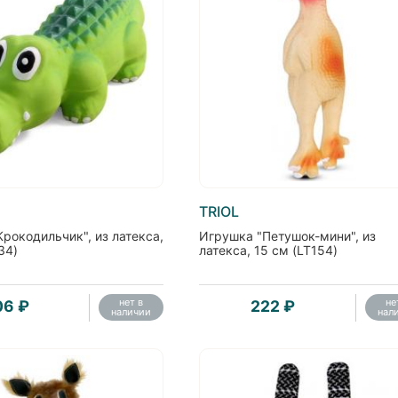
TRIOL
рокодильчик", из латекса,
Игрушка "Петушок-мини", из
34)
латекса, 15 см (LT154)
нет в
не
06 ₽
222 ₽
наличии
нал