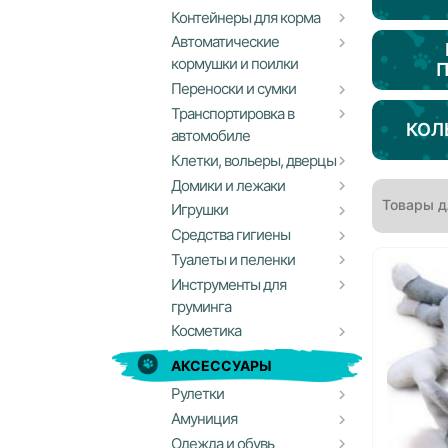
Контейнеры для корма
Автоматические
кормушки и поилки
Переноски и сумки
Транспортировка в
КОЛ
автомобиле
Клетки, вольеры, дверцы
Домики и лежаки
Товары д
Игрушки
Средства гигиены
Туалеты и пеленки
Инструменты для
груминга
Косметика
АКСЕССУАРЫ
Рулетки
Амуниция
Одежда и обувь