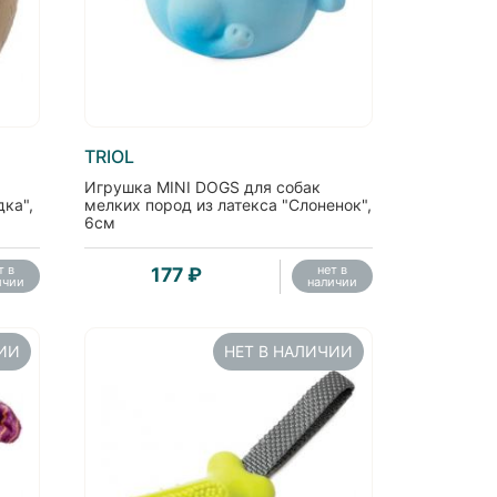
TRIOL
Игрушка MINI DOGS для собак
дка",
мелких пород из латекса "Слоненок",
6см
т в
нет в
177 ₽
ичии
наличии
ЧИИ
НЕТ В НАЛИЧИИ