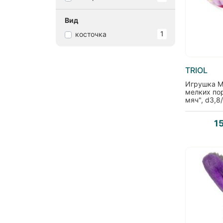
Вид
1
косточка
TRIOL
Игрушка M
мелких по
мяч", d3,8
1