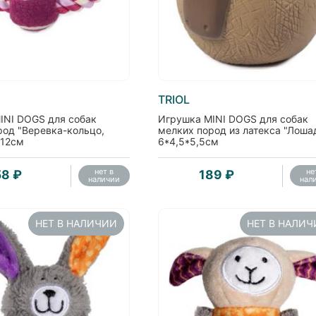
TRIOL
INI DOGS для собак
Игрушка MINI DOGS для собак
род "Веревка-кольцо,
мелких пород из латекса "Лоша
/12см
6*4,5*5,5см
нет в
не
58 ₽
189 ₽
наличии
нал
НЕТ В НАЛИЧИИ
НЕТ В НАЛИ