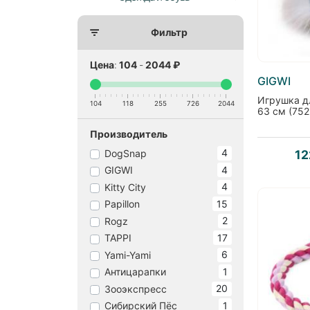
Фильтр
Цена
:
104
-
2044
₽
GIGWI
Игрушка дл
104
118
255
726
2044
63 см (752
Производитель
4
DogSnap
12
4
GIGWI
4
Kitty City
15
Papillon
2
Rogz
17
TAPPI
6
Yami-Yami
1
Антицарапки
20
Зооэкспресс
1
Сибирский Пёс