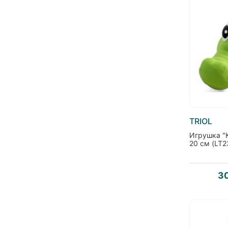
TRIOL
Игрушка "К
20 см (LT2
3