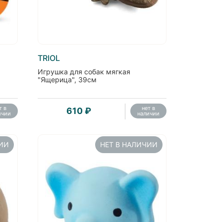
TRIOL
Игрушка для собак мягкая
"Ящерица", 39см
т в
нет в
610 ₽
ичии
наличии
ЧИИ
НЕТ В НАЛИЧИИ