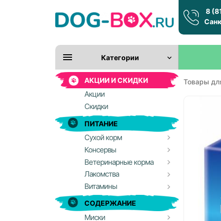
8 (8
Санк
Категории
АКЦИИ И СКИДКИ
Товары дл
Акции
Скидки
ПИТАНИЕ
Сухой корм
Консервы
Ветеринарные корма
Лакомства
Витамины
СОДЕРЖАНИЕ
Миски