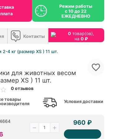
Режим работы
ставка
с 10 до 22
оплата
ЕЖЕДНЕВНО
0
товар(ов),
ия
Контакты
на
0 ₽
2-4 кг (размер XS ) 11 шт.
ики для животных весом
размер XS ) 11 шт.
0 отзывов
се товары
Условия доставки
роизводителя
34664
960 ₽
6