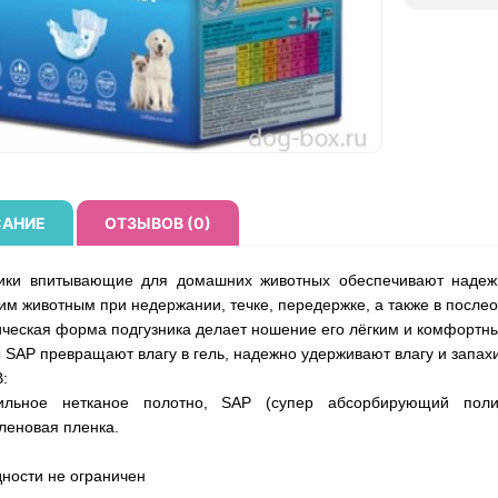
АНИЕ
ОТЗЫВОВ (0)
ники впитывающие для домашних животных обеспечивают надеж
м животным при недержании, течке, передержке, а также в после
ческая форма подгузника делает ношение его лёгким и комфортны
 SAP превращают влагу в гель, надежно удерживают влагу и запахи
В:
ильное нетканое полотно, SAP (супер абсорбирующий поли
леновая пленка.
дности не ограничен