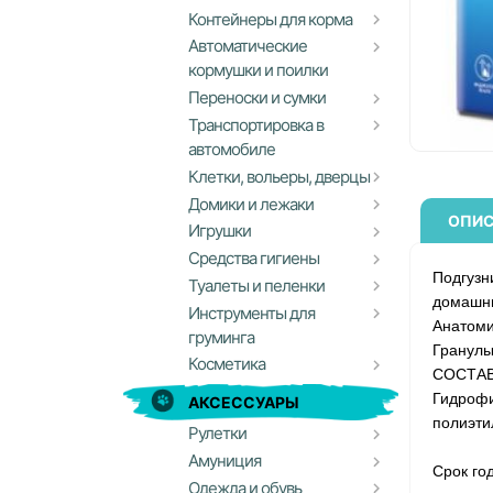
Контейнеры для корма
Автоматические
кормушки и поилки
Переноски и сумки
Транспортировка в
автомобиле
Клетки, вольеры, дверцы
Домики и лежаки
ОПИС
Игрушки
Средства гигиены
Подгуз
Туалеты и пеленки
домашни
Инструменты для
Анатоми
груминга
Гранулы
Косметика
СОСТА
Гидроф
АКСЕССУАРЫ
полиэти
Рулетки
Амуниция
Срок го
Одежда и обувь