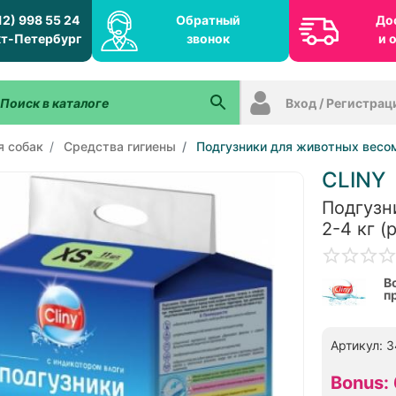
12) 998 55 24
Обратный
До
т-Петербург
звонок
и 
Вход / Регистрац
я собак
Средства гигиены
Подгузники для животных весом 
CLINY
Подгузн
2-4 кг (
В
п
Артикул: 
Bonus: 