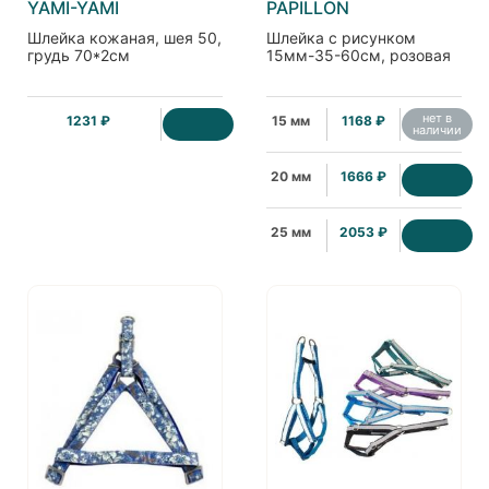
YAMI-YAMI
PAPILLON
Шлейка кожаная, шея 50,
Шлейка с рисунком
грудь 70*2см
15мм-35-60см, розовая
нет в
1231 ₽
15 мм
1168 ₽
наличии
20 мм
1666 ₽
25 мм
2053 ₽