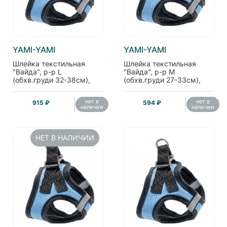
YAMI-YAMI
YAMI-YAMI
Шлейка текстильная
Шлейка текстильная
"Вайда", р-р L
"Вайда", р-р M
(обхв.груди 32-38см),
(обхв.груди 27-33см),
светоотражающая
светоотражающая
нет в
нет в
915 ₽
594 ₽
наличии
наличии
НЕТ В НАЛИЧИИ