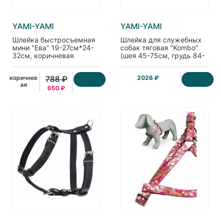
YAMI-YAMI
YAMI-YAMI
Шлейка быстросъемная
Шлейка для служебных
мини "Ева" 19-27см*24-
собак тяговая "Kombo"
32см, коричневая
(шея 45-75см, грудь 84-
110см), серая
коричнев
788 ₽
2026 ₽
ая
650 ₽