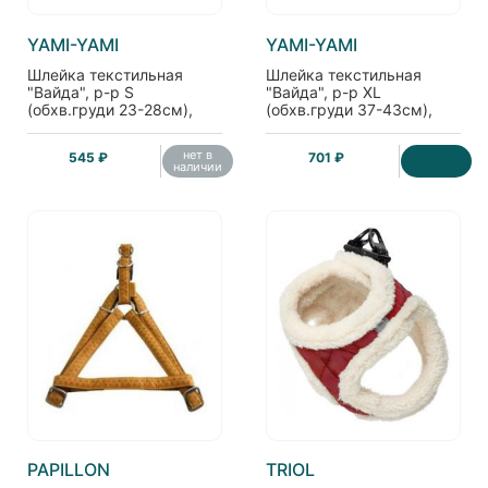
YAMI-YAMI
YAMI-YAMI
Шлейка текстильная
Шлейка текстильная
"Вайда", р-р S
"Вайда", р-р XL
(обхв.груди 23-28см),
(обхв.груди 37-43см),
светоотражающая
светоотражающая
нет в
545 ₽
701 ₽
наличии
PAPILLON
TRIOL