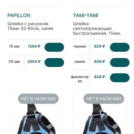
PAPILLON
YAMI-YAMI
Шлейка с рисунком
Шлейка
15мм-35-60см, синяя
светоотражающая
быстросъемная, 15мм,
20-28см*40-50см,
черная
15 мм
1204 ₽
черная
629 ₽
25 мм
2053 ₽
синяя
629 ₽
фиолетов
629 ₽
ая
НЕТ В НАЛИЧИИ
НЕТ В НАЛИЧИИ